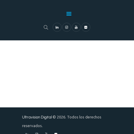
NOSOTROS
SERVICIOS
NUESTRO TRABAJO
CLIENTES
BLOG
CONTÁCTANOS
Ultravision Digital
© 2026. Todos los derechos
reservados.