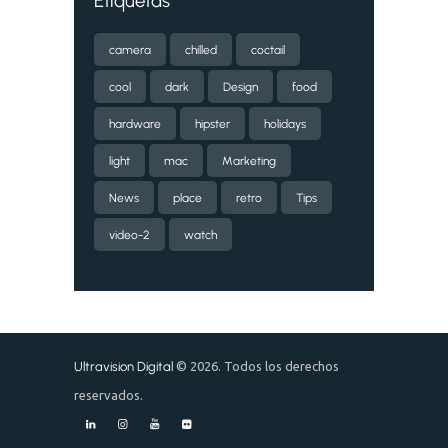
Etiquetas
camera
chilled
coctail
cool
dark
Design
food
hardware
hipster
holidays
light
mac
Marketing
News
place
retro
Tips
video-2
watch
Ultravision Digital
© 2026. Todos los derechos
reservados.