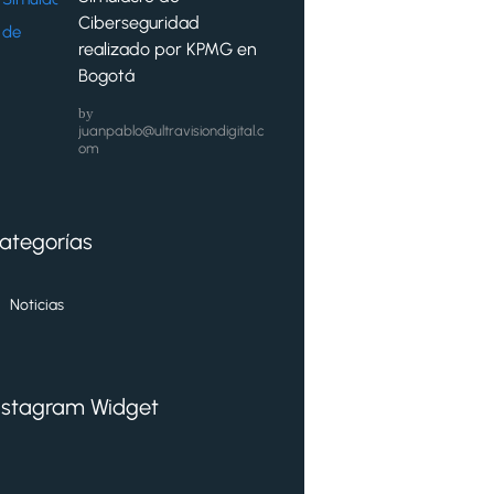
Ciberseguridad
realizado por KPMG en
Bogotá
by
juanpablo@ultravisiondigital.c
om
ategorías
Noticias
nstagram Widget