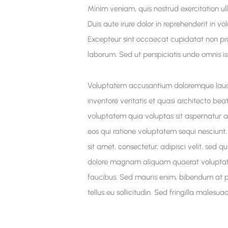
Minim veniam, quis nostrud exercitation u
Duis aute irure dolor in reprehenderit in vol
Excepteur sint occaecat cupidatat non proi
laborum. Sed ut perspiciatis unde omnis ist
Voluptatem accusantium doloremque laud
inventore veritatis et quasi architecto b
voluptatem quia voluptas sit aspernatur a
eos qui ratione voluptatem sequi nesciunt
sit amet, consectetur, adipisci velit, sed
dolore magnam aliquam quaerat voluptate
faucibus. Sed mauris enim, bibendum at pu
tellus eu sollicitudin. Sed fringilla malesua