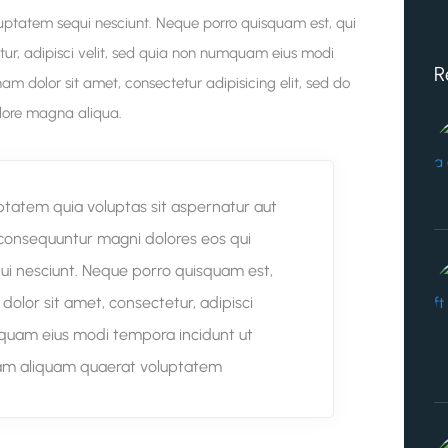
uptatem sequi nesciunt. Neque porro quisquam est, qui
tur, adipisci velit, sed quia non numquam eius modi
R
m dolor sit amet, consectetur adipisicing elit, sed do
olore magna aliqua.
atem quia voluptas sit aspernatur aut
a consequuntur magni dolores eos qui
ui nesciunt. Neque porro quisquam est,
dolor sit amet, consectetur, adipisci
mquam eius modi tempora incidunt ut
am aliquam quaerat voluptatem