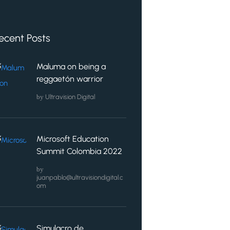
ecent Posts
Maluma on being a
reggaetón warrior
by
Ultravision Digital
Microsoft Education
Summit Colombia 2022
by
juanpablo@ultravisiondigital.c
om
Simulacro de