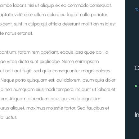
llamco laboris nisi ut aliquip ex ea commodo consequat.
uptate velit esse cillum dolore eu fugiat nulla pariatur.
dent, sunt in culpa qui officia deserunt mollit anim id est
e natus error sit.
antium, totam rem aperiam, eaque ipsa quae ab illo
eatae vitae dicta sunt explicabo. Nemo enim ipsam
C
ut odit aut fugit, sed quia consequuntur magni dolores
. Neque porro quisquam est, qui dolorem ipsum quia dolor
 quia non numquam eius modi tempora incidunt ut labore et
m. Aliquam bibendum lacus quis nulla dignissim
rus aliquet, maximus molestie tortor. Sed faucibus et
I
da luctus.