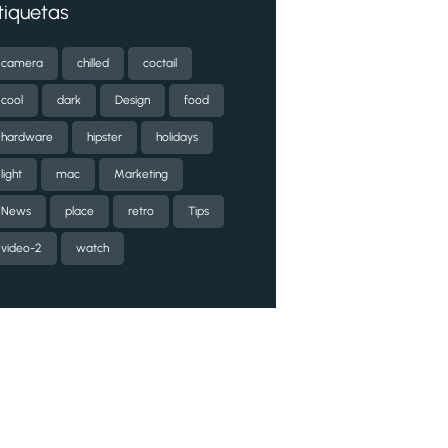
tiquetas
camera
chilled
coctail
cool
dark
Design
food
hardware
hipster
holidays
light
mac
Marketing
News
place
retro
Tips
video-2
watch